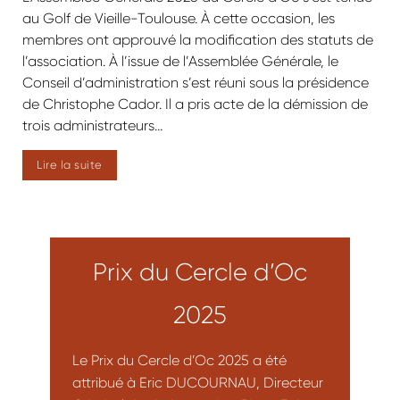
au Golf de Vieille-Toulouse. À cette occasion, les
membres ont approuvé la modification des statuts de
l’association. À l’issue de l’Assemblée Générale, le
Conseil d’administration s’est réuni sous la présidence
de Christophe Cador. Il a pris acte de la démission de
trois administrateurs…
R
Lire la suite
e
t
o
u
Prix du Cercle d’Oc
r
s
2025
u
r
l
Le Prix du Cercle d’Oc 2025 a été
’
attribué à Eric DUCOURNAU, Directeur
A