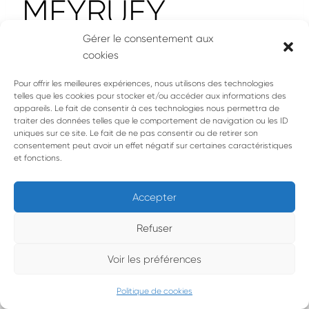
MEYRUEY,
Gérer le consentement aux
Délégué Général
cookies
Pour offrir les meilleures expériences, nous utilisons des technologies
telles que les cookies pour stocker et/ou accéder aux informations des
IUMM
appareils. Le fait de consentir à ces technologies nous permettra de
traiter des données telles que le comportement de navigation ou les ID
uniques sur ce site. Le fait de ne pas consentir ou de retirer son
consentement peut avoir un effet négatif sur certaines caractéristiques
et fonctions.
Accepter
Refuser
Voir les préférences
© 1993 • 2026 • Le Cercle d’Oc • Tous droits réservés |
Mentions
légales
Politique de cookies