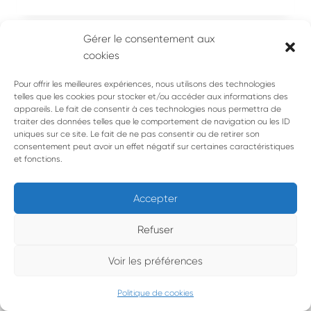
Gérer le consentement aux
cookies
Pour offrir les meilleures expériences, nous utilisons des technologies
telles que les cookies pour stocker et/ou accéder aux informations des
appareils. Le fait de consentir à ces technologies nous permettra de
traiter des données telles que le comportement de navigation ou les ID
uniques sur ce site. Le fait de ne pas consentir ou de retirer son
consentement peut avoir un effet négatif sur certaines caractéristiques
et fonctions.
Accepter
Refuser
Voir les préférences
© 1993 • 2026 • Le Cercle d’Oc • Tous droits réservés |
Mentions
légales
Politique de cookies