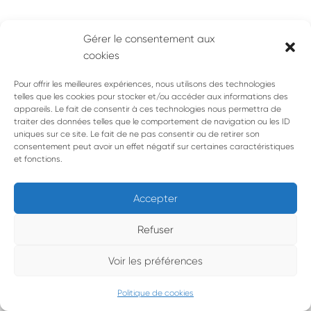
Gérer le consentement aux
cookies
Pour offrir les meilleures expériences, nous utilisons des technologies
telles que les cookies pour stocker et/ou accéder aux informations des
appareils. Le fait de consentir à ces technologies nous permettra de
traiter des données telles que le comportement de navigation ou les ID
Navigation
Page
Page
1
2
3
4
…
14
uniques sur ce site. Le fait de ne pas consentir ou de retirer son
consentement peut avoir un effet négatif sur certaines caractéristiques
de
précédente
suivante
et fonctions.
page
Accepter
Refuser
Voir les préférences
© 1993 • 2026 • Le Cercle d’Oc • Tous droits réservés |
Mentions
légales
Politique de cookies