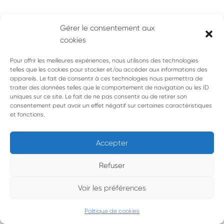
Gérer le consentement aux
cookies
Pour offrir les meilleures expériences, nous utilisons des technologies
telles que les cookies pour stocker et/ou accéder aux informations des
appareils. Le fait de consentir à ces technologies nous permettra de
traiter des données telles que le comportement de navigation ou les ID
uniques sur ce site. Le fait de ne pas consentir ou de retirer son
consentement peut avoir un effet négatif sur certaines caractéristiques
et fonctions.
Accepter
Refuser
Voir les préférences
© 1993 • 2026 • Le Cercle d’Oc • Tous droits réservés |
Mentions
légales
Politique de cookies